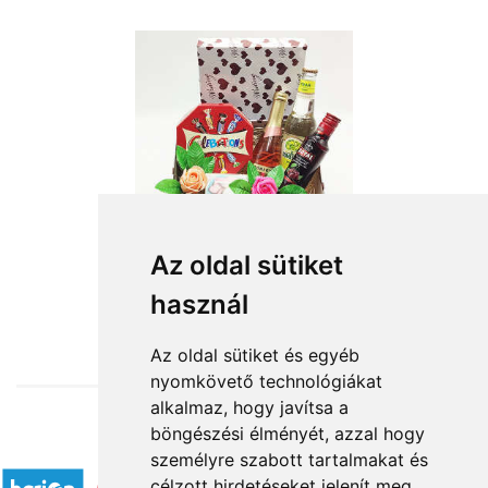
Az oldal sütiket
használ
from HUF21,920
Az oldal sütiket és egyéb
nyomkövető technológiákat
alkalmaz, hogy javítsa a
böngészési élményét, azzal hogy
Accepted payment methods
személyre szabott tartalmakat és
célzott hirdetéseket jelenít meg,