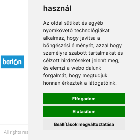
használ
1
2
3
...
33
34
→
Az oldal sütiket és egyéb
nyomkövető technológiákat
alkalmaz, hogy javítsa a
böngészési élményét, azzal hogy
Accepted payment methods
személyre szabott tartalmakat és
célzott hirdetéseket jelenít meg,
és elemzi a weboldalunk
forgalmát, hogy megtudjuk
honnan érkeztek a látogatóink.
Á.SZ.F.
Elfogadom
Impresszum
Elutasítom
Adatkezelési tájékoztató
Beállítások megváltoztatása
All rights reserved © 2026 |
+36 20 488-8362
| www.viragkuldo-
szolgalat.hu