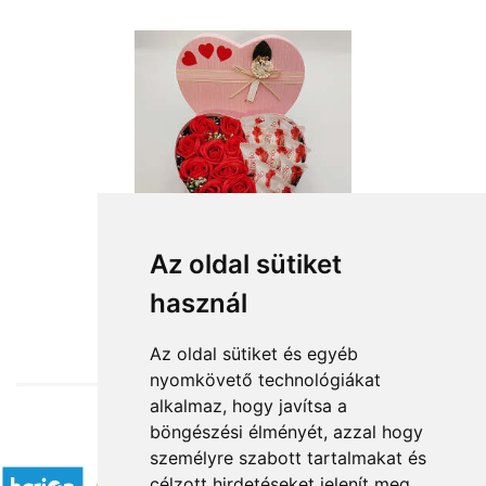
Az oldal sütiket
használ
from HUF14,240
Az oldal sütiket és egyéb
nyomkövető technológiákat
alkalmaz, hogy javítsa a
böngészési élményét, azzal hogy
Accepted payment methods
személyre szabott tartalmakat és
célzott hirdetéseket jelenít meg,