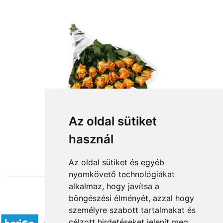
Az oldal sütiket
használ
from HUF44,000
Az oldal sütiket és egyéb
nyomkövető technológiákat
alkalmaz, hogy javítsa a
böngészési élményét, azzal hogy
Accepted payment methods
személyre szabott tartalmakat és
célzott hirdetéseket jelenít meg,