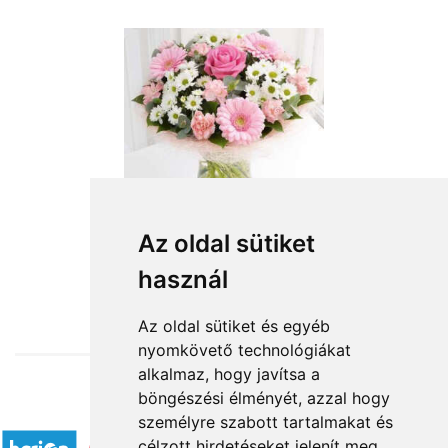
Az oldal sütiket
használ
from HUF26,720
Az oldal sütiket és egyéb
nyomkövető technológiákat
alkalmaz, hogy javítsa a
böngészési élményét, azzal hogy
Accepted payment methods
személyre szabott tartalmakat és
célzott hirdetéseket jelenít meg,