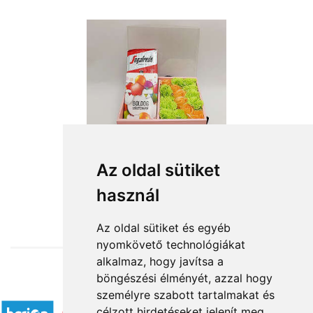
Az oldal sütiket
használ
from HUF11,520
Az oldal sütiket és egyéb
nyomkövető technológiákat
alkalmaz, hogy javítsa a
böngészési élményét, azzal hogy
Accepted payment methods
személyre szabott tartalmakat és
célzott hirdetéseket jelenít meg,