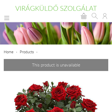
VIRÁGKÜLDŐ SZOLGÁLAT
Home
Products
This product is unavailable