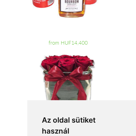
from HUF14,400
Az oldal sütiket
használ
from HUF35,296