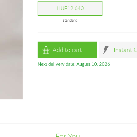
HUF12,640
standard
Add to cart
Instant 
Next delivery date: August 10, 2026
For You!