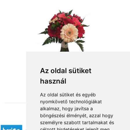
Az oldal sütiket
használ
from HUF19,400
Az oldal sütiket és egyéb
nyomkövető technológiákat
alkalmaz, hogy javítsa a
böngészési élményét, azzal hogy
Accepted payment methods
személyre szabott tartalmakat és
célzott hirdetéseket jelenít meg,