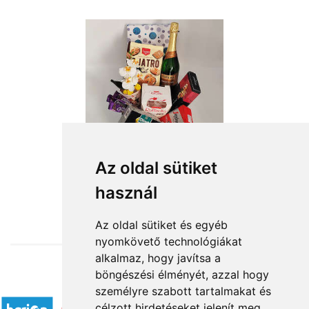
Az oldal sütiket
használ
from HUF23,960
Az oldal sütiket és egyéb
nyomkövető technológiákat
alkalmaz, hogy javítsa a
böngészési élményét, azzal hogy
Accepted payment methods
személyre szabott tartalmakat és
célzott hirdetéseket jelenít meg,