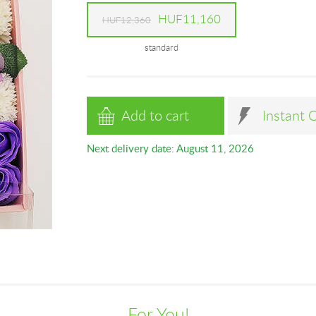
HUF11,160
HUF12,360
standard
Add to cart
Instant 
Next delivery date: August 11, 2026
For You!