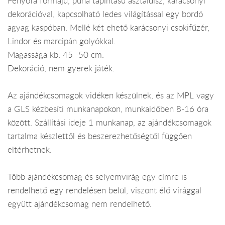
Fenyőfa formájú, puha tapintású asztaldísz, karácsonyi
dekorációval, kapcsolható ledes világítással egy bordó
agyag kaspóban. Mellé két ehető karácsonyi csokifűzér,
Lindor és marcipán golyókkal.
Magassága kb: 45 -50 cm.
Dekoráció, nem gyerek játék.
Az ajándékcsomagok vidéken készülnek, és az MPL vagy
a GLS kézbesíti munkanapokon, munkaidőben 8-16 óra
között. Szállítási ideje 1 munkanap, az ajándékcsomagok
tartalma készlettől és beszerezhetőségtől függően
eltérhetnek.
Több ajándékcsomag és selyemvirág egy címre is
rendelhető egy rendelésen belül, viszont élő virággal
együtt ajándékcsomag nem rendelhető.