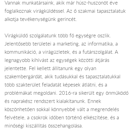
Vannak munkatársaink, akik már húsz-huszonöt éve
foglalkoznak virágküldéssel. Az ő szakmai tapasztalatuk
alkotja tevékenységünk gerincét.
Virágküldő szolgálatunk több fő egységre oszlik.
Jelentősebb területei a marketing, az informatika, a
kommunikáció, a virágüzletek, és a futárszolgálat. A
legnagyobb kihívást az egységek közötti átjárás
jelentette. Fel kellett állítanunk egy olyan
szakembergárdát, akik tudásukkal és tapasztalatukkal
több szakterület feladatát képesek átlátni, és a
problémákat megoldani. 2016-ra sikerült egy önműködő
és naprakész rendszert kialakítanunk. Ennek
köszönhetően sokkal könnyebbé vált a megrendelés
felvétele, a csokrok időben történő elkészítése, és a
minőségi kiszállítás összehangolása.