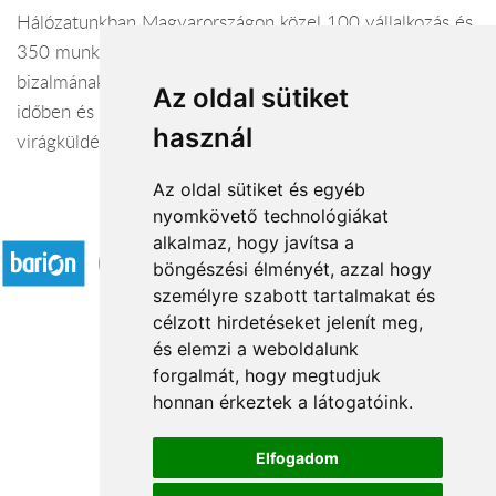
Hálózatunkban Magyarországon közel 100 vállalkozás és
350 munkatársunk dolgozik azon, hogy vásárlóink
bizalmának eleget tegyünk, és hogy a virágcsokrok a kért
Az oldal sütiket
időben és helyen átadásra kerüljenek. Így lesz a
használ
virágküldés csak egy csokornyi távolság.
Az oldal sütiket és egyéb
nyomkövető technológiákat
Elfogadott fizetési módok
alkalmaz, hogy javítsa a
böngészési élményét, azzal hogy
személyre szabott tartalmakat és
célzott hirdetéseket jelenít meg,
és elemzi a weboldalunk
forgalmát, hogy megtudjuk
Rólunk
honnan érkeztek a látogatóink.
Kapcsolat
Á.SZ.F.
Elfogadom
Impresszum