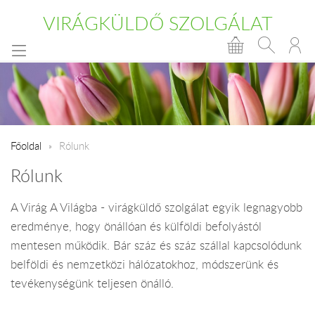
VIRÁGKÜLDŐ SZOLGÁLAT
Főoldal
Rólunk
Rólunk
A Virág A Világba - virágküldő szolgálat egyik legnagyobb
eredménye, hogy önállóan és külföldi befolyástól
mentesen működik. Bár száz és száz szállal kapcsolódunk
belföldi és nemzetközi hálózatokhoz, módszerünk és
tevékenységünk teljesen önálló.