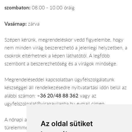
szombaton:
08.00 - 10.00 óráig
Vasárnap:
zárva
Szépen kérünk, megrendeléskor vedd figyelembe, hogy
nem minden virág beszerezhető a jelenlegi helyzetben, a
csokrok eltérhetnek a képen láthatótól. A legfőbb
szembont a beszerezhetőség és a virágok minősége.
Megrendeléseddel kapcsolatban ügyfélszolgálatunk
készséggel áll rendelkezésedre nyitvatartási időn belül az
36 20/48 88 362
alábbi számon:
+
vagy az
ugyfelszolgalat@viragavilagba.hu e-mail címen.
A nőnapi a kiszállítások folyamatosak, de kérünk legyél
Az oldal sütiket
türelemmel, nagyon sok rendelésünk van. A kiszállítások