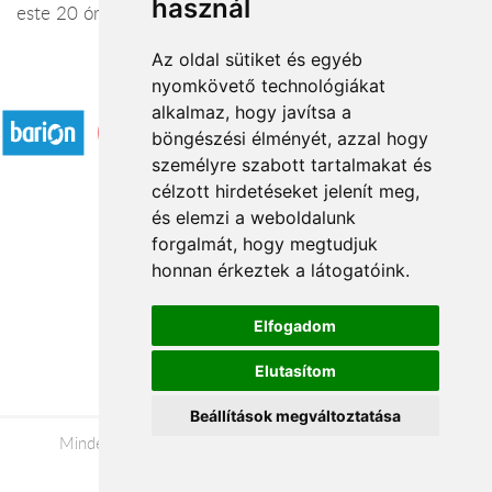
használ
este 20 óráig is eltarthatnak, megértésedet köszönjük!
Az oldal sütiket és egyéb
nyomkövető technológiákat
Elfogadott fizetési módok
alkalmaz, hogy javítsa a
böngészési élményét, azzal hogy
személyre szabott tartalmakat és
célzott hirdetéseket jelenít meg,
és elemzi a weboldalunk
forgalmát, hogy megtudjuk
Rólunk
honnan érkeztek a látogatóink.
Kapcsolat
Á.SZ.F.
Elfogadom
Impresszum
Elutasítom
Adatkezelési tájékoztató
Beállítások megváltoztatása
Minden jog fenntartva © 2026 |
+36 20 488-8362
|
www.viragkuldo-szolgalat.hu