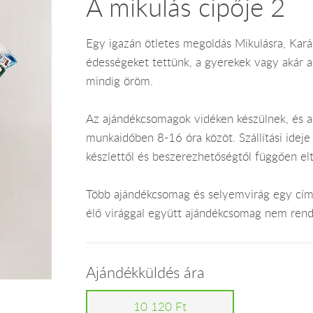
A mikulás cipője 2
Egy igazán ötletes megoldás Mikulásra, Kará
édességeket tettünk, a gyerekek vagy akár 
mindig öröm.
Az ajándékcsomagok vidéken készülnek, és 
munkaidőben 8-16 óra közöt. Szállítási ide
készlettől és beszerezhetőségtől függően el
Több ajándékcsomag és selyemvirág egy címr
élő virággal együtt ajándékcsomag nem rend
Ajándékküldés ára
10 120 Ft