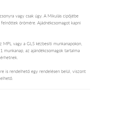
csonyra vagy csak úgy. A Mikulás cipőjébe
a felnőttek örömére. Ajádnékcsomagot kapni
az MPL vagy a GLS kézbesíti munkanapokon,
je 1 munkanap, az ajándékcsomagok tartalma
térhetnek.
e is rendelhető egy rendelésen belül, viszont
elhető.