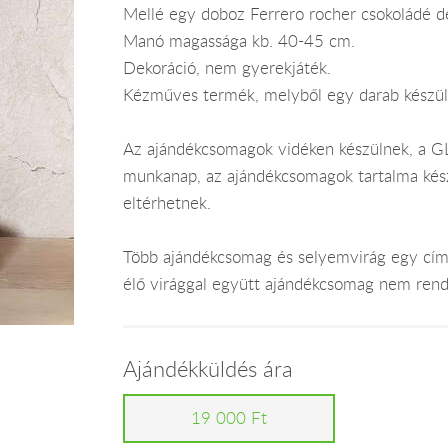
Mellé egy doboz Ferrero rocher csokoládé de
Manó magassága kb. 40-45 cm.
Dekoráció, nem gyerekjáték.
Kézműves termék, melyből egy darab készül
Az ajándékcsomagok vidéken készülnek, a GLS
munkanap, az ajándékcsomagok tartalma kész
eltérhetnek.
Több ajándékcsomag és selyemvirág egy címr
élő virággal együtt ajándékcsomag nem rend
Ajándékküldés ára
19 000 Ft