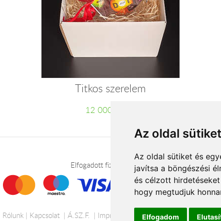
Titkos szerelem
12 000 Ft-tól
Az oldal sütike
Az oldal sütiket és e
Elfogadott fizetési módok
javítsa a böngészési é
és célzott hirdetéseket
hogy megtudjuk honnan
Rólunk
Kapcsolat
Á.SZ.F.
Impresszum
Adatkezelési tájékoztató
Elfogadom
Elutas