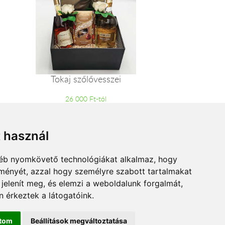
Tokaj szőlővesszei
26 000 Ft-tól
t használ
gyéb nyomkövető technológiákat alkalmaz, hogy
lményét, azzal hogy személyre szabott tartalmakat
 jelenít meg, és elemzi a weboldalunk forgalmát,
 érkeztek a látogatóink.
ítom
Beállítások megváltoztatása