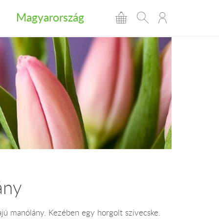
Magyarország
ány
ajú manólány. Kezében egy horgolt szivecske.