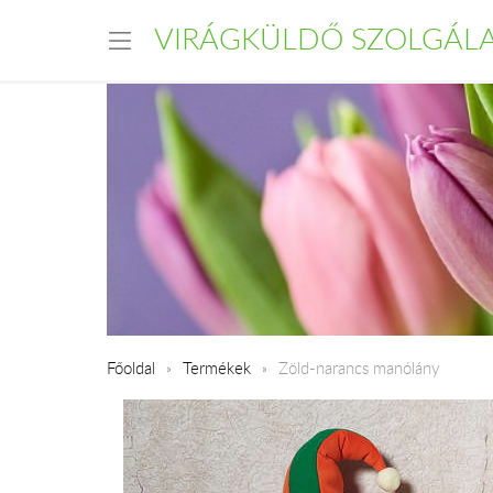
VIRÁGKÜLDŐ SZOLGÁL
Főoldal
Termékek
Zöld-narancs manólány