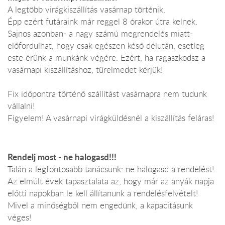
A legtöbb virágkiszállítás vasárnap történik.
Épp ezért futáraink már reggel 8 órakor útra kelnek.
Sajnos azonban- a nagy számú megrendelés miatt-
előfordulhat, hogy csak egészen késő délután, esetleg
este érünk a munkánk végére. Ezért, ha ragaszkodsz a
vasárnapi kiszállításhoz, türelmedet kérjük!
Fix időpontra történő szállítást vasárnapra nem tudunk
vállalni!
Figyelem! A vasárnapi virágküldésnél a kiszállítás feláras!
Rendelj most - ne halogasd!!!
Talán a legfontosabb tanácsunk: ne halogasd a rendelést!
Az elmúlt évek tapasztalata az, hogy már az anyák napja
előtti napokban le kell állítanunk a rendelésfelvételt!
Mivel a minőségből nem engedünk, a kapacitásunk
véges!