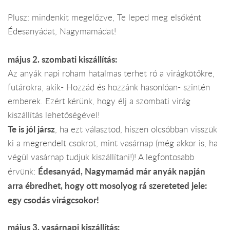
Plusz: mindenkit megelőzve, Te leped meg elsőként
Édesanyádat, Nagymamádat!
május 2. szombati kiszállítás:
Az anyák napi roham hatalmas terhet ró a virágkötőkre,
futárokra, akik- Hozzád és hozzánk hasonlóan- szintén
emberek. Ezért kérünk, hogy élj a szombati virág
kiszállítás lehetőségével!
Te is jól jársz
, ha ezt választod, hiszen olcsóbban visszük
ki a megrendelt csokrot, mint vasárnap (még akkor is, ha
végül vasárnap tudjuk kiszállítani!)! A legfontosabb
Édesanyád, Nagymamád már anyák napján
érvünk:
arra ébredhet, hogy ott mosolyog rá szereteted jele:
egy csodás virágcsokor!
május 3. vasárnapi kiszállítás: