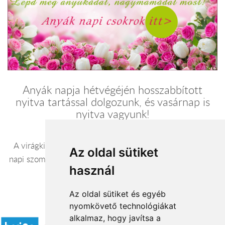
Anyák napja hétvégéjén hosszabbított
nyitva tartással dolgozunk, és vasárnap is
nyitva vagyunk!
A virágkiszállítások hétköznap 09-19 óra között, anyák
Az oldal sütiket
napi szombati kiszállítások 9-19 óra között, anyák napján
használ
vasárnap 8-19 óra között történnek.
Az oldal sütiket és egyéb
nyomkövető technológiákat
Elfogadott fizetési módok
alkalmaz, hogy javítsa a