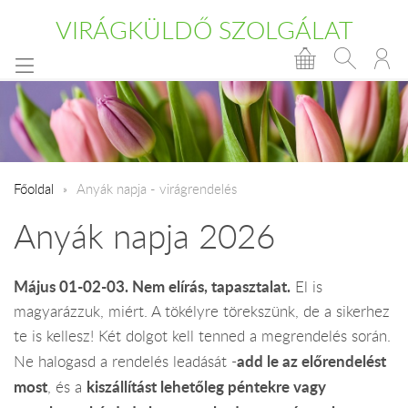
VIRÁGKÜLDŐ SZOLGÁLAT
Főoldal
Anyák napja - virágrendelés
Anyák napja 2026
Május 01-02-03. Nem elírás, tapasztalat.
El is
magyarázzuk, miért. A tökélyre törekszünk, de a sikerhez
te is kellesz! Két dolgot kell tenned a megrendelés során.
add le az előrendelést
Ne halogasd a rendelés leadását -
most
kiszállítást lehetőleg péntekre vagy
, és a