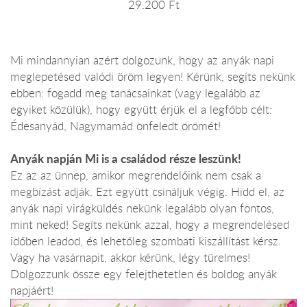
29.200 Ft
Mi mindannyian azért dolgozunk, hogy az anyák napi
meglepetésed valódi öröm legyen! Kérünk, segíts nekünk
ebben: fogadd meg tanácsainkat (vagy legalább az
egyiket közülük), hogy együtt érjük el a legfőbb célt:
Édesanyád, Nagymamád önfeledt örömét!
Anyák napján Mi is a családod része leszünk!
Ez az az ünnep, amikor megrendelőink nem csak a
megbízást adják. Ezt együtt csináljuk végig. Hidd el, az
anyák napi virágküldés nekünk legalább olyan fontos,
mint neked! Segíts nekünk azzal, hogy a megrendelésed
időben leadod, és lehetőleg szombati kiszállítást kérsz.
Vagy ha vasárnapit, akkor kérünk, légy türelmes!
Dolgozzunk össze egy felejthetetlen és boldog anyák
napjáért!