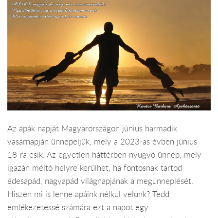
Az apák napját Magyarországon június harmadik
vasárnapján ünnepeljük, mely a 2023-as évben június
18-ra esik. Az egyetlen háttérben nyugvó ünnep, mely
igazán méltó helyre kerülhet, ha fontosnak tartod
édesapád, nagyapád világnapjának a megünneplését.
Hiszen mi is lenne apáink nélkül velünk? Tedd
emlékezetessé számára ezt a napot egy