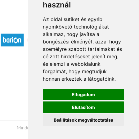
használ
Az oldal sütiket és egyéb
nyomkövető technológiákat
Elfogadott fizetési módok
alkalmaz, hogy javítsa a
böngészési élményét, azzal hogy
személyre szabott tartalmakat és
célzott hirdetéseket jelenít meg,
és elemzi a weboldalunk
forgalmát, hogy megtudjuk
Rólunk
honnan érkeztek a látogatóink.
Kapcsolat
Á.SZ.F.
Elfogadom
Impresszum
Elutasítom
Adatkezelési tájékoztató
Beállítások megváltoztatása
Minden jog fenntartva © 2026 |
+36 20 488-8362
|
www.viragkuldo-szolgalat.hu