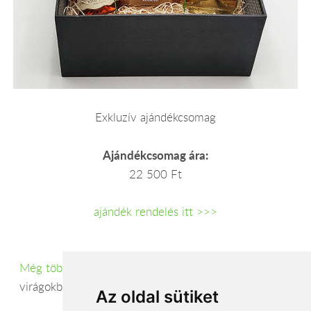
Exkluzív ajándékcsomag
Ajándékcsomag ára:
22 500 Ft
ajándék rendelés itt >>>
Még több ajándékcsomag itt>>>
Lehetőséged van élő
virágokból készült csokor rendelésre is.
A csokrokat itt
Az oldal sütiket
találod>>>