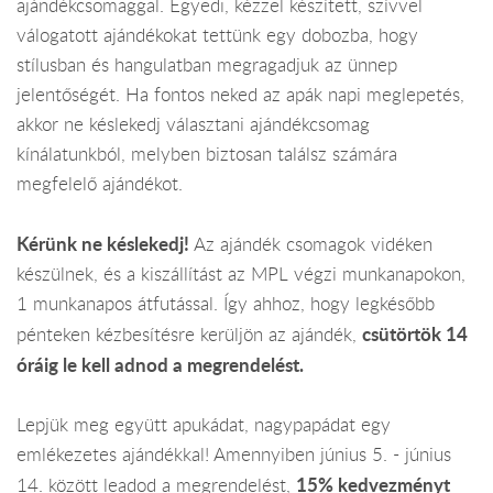
ajándékcsomaggal. Egyedi, kézzel készített, szívvel
válogatott ajándékokat tettünk egy dobozba, hogy
stílusban és hangulatban megragadjuk az ünnep
jelentőségét. Ha fontos neked az apák napi meglepetés,
akkor ne késlekedj választani ajándékcsomag
kínálatunkból, melyben biztosan találsz számára
megfelelő ajándékot.
Kérünk ne késlekedj!
Az ajándék csomagok vidéken
készülnek, és a kiszállítást az MPL végzi munkanapokon,
1 munkanapos átfutással. Így ahhoz, hogy legkésőbb
csütörtök 14
pénteken kézbesítésre kerüljön az ajándék,
óráig le kell adnod a megrendelést.
Lepjük meg együtt apukádat, nagypapádat egy
emlékezetes ajándékkal! Amennyiben június 5. - június
15% kedvezményt
14. között leadod a megrendelést,