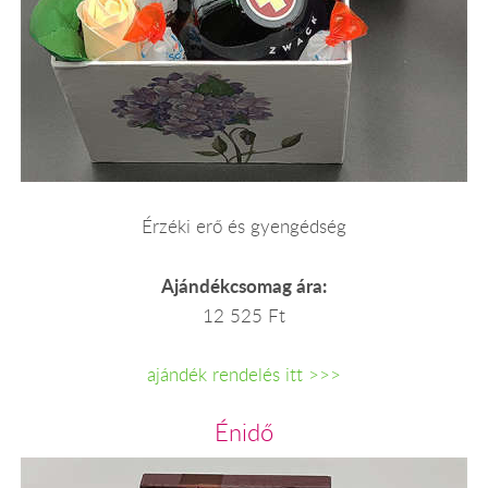
Érzéki erő és gyengédség
Ajándékcsomag ára:
12 525 Ft
ajándék rendelés itt >>>
Énidő