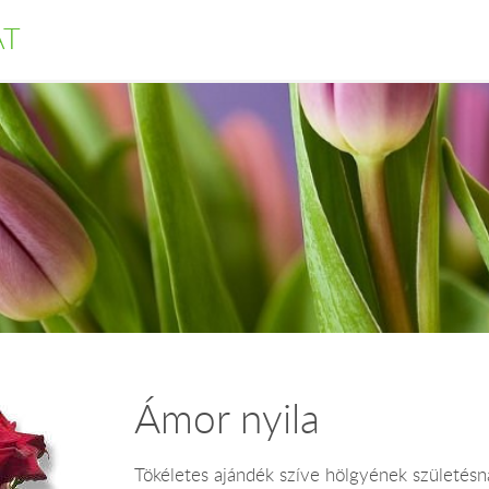
AT
Ámor nyila
Tökéletes ajándék szíve hölgyének születésna