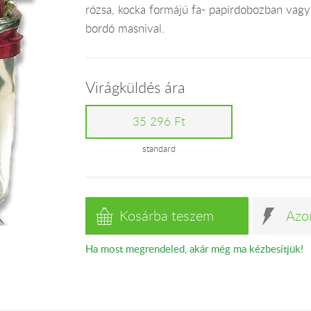
rózsa, kocka formájú fa- papírdobozban vagy
bordó masnival.
Virágküldés ára
35 296 Ft
standard
Kosárba teszem
Azo
Ha most megrendeled, akár még ma kézbesítjük!