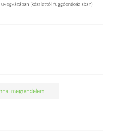
 üvegvázában (készlettől függően)(oázisban),
nnal megrendelem