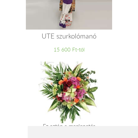
UTE szurkolómanó
15 600 Ft-tól
Ez aztán a meglepetés