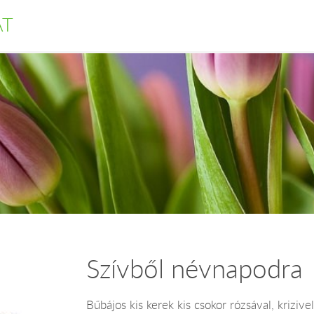
AT
Szívből névnapodra
Bűbájos kis kerek kis csokor rózsával, krizivel