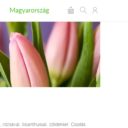
Magyarország
, rózsával, lisianthussal, zöldekkel. Csodás