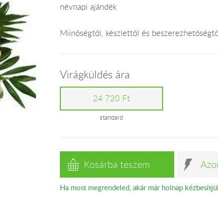
névnapi ajándék
Miinőségtől, készlettől és beszerezhetőségtő
Virágküldés ára
24 720 Ft
standard
Kosárba teszem
Azo
Ha most megrendeled, akár már holnap kézbesítjü