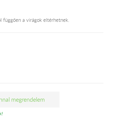
l függően a virágok eltérhetnek.
nnal megrendelem
k!