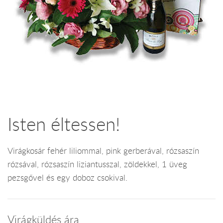
Isten éltessen!
Virágkosár fehér liliommal, pink gerberával, rózsaszín
rózsával, rózsaszín liziantusszal, zöldekkel, 1 üveg
pezsgővel és egy doboz csokival.
Virágküldés ára