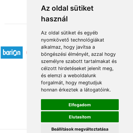
11 520 Ft-tól
Az oldal sütiket
használ
Az oldal sütiket és egyéb
nyomkövető technológiákat
Elfogadott fizetési módok
alkalmaz, hogy javítsa a
böngészési élményét, azzal hogy
személyre szabott tartalmakat és
célzott hirdetéseket jelenít meg,
és elemzi a weboldalunk
forgalmát, hogy megtudjuk
Rólunk
honnan érkeztek a látogatóink.
Kapcsolat
Á.SZ.F.
Elfogadom
Impresszum
Elutasítom
Adatkezelési tájékoztató
Beállítások megváltoztatása