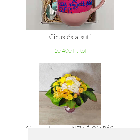
Cicus és a süti
10 400 Ft-tól
Sárga örök csokor- NEM ÉLŐ VIRÁG