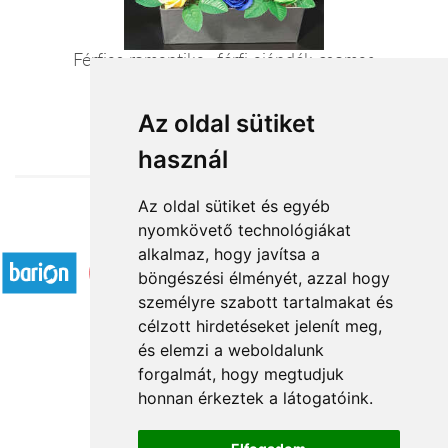
Férfias romantika -férfi ajándék csomag
21 600 Ft-tól
Az oldal sütiket
használ
Az oldal sütiket és egyéb
nyomkövető technológiákat
Elfogadott fizetési módok
alkalmaz, hogy javítsa a
böngészési élményét, azzal hogy
személyre szabott tartalmakat és
célzott hirdetéseket jelenít meg,
és elemzi a weboldalunk
forgalmát, hogy megtudjuk
Rólunk
honnan érkeztek a látogatóink.
Kapcsolat
Á.SZ.F.