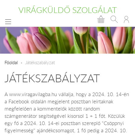
VIRÁGKÜLDŐ SZOLGÁLAT
Főoldal
Játékszabályzat
JÁTÉKSZABÁLYZAT
A www.viragavilagba.hu vállalja, hogy a 2024. 10. 14-én
a Facebook oldalán megjelent posztban leírtaknak
megfelelően a kommentelők között random
számgenerátor segítségével kisorsol 1 + 1 főt. Közülük
egy fő a 2024. 10. 14-ei posztban szereplő “Csöppnyi
figyelmesség" ajándékcsomagot, 1 fő pedig a 2024. 10.