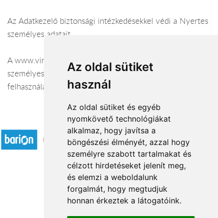
Az Adatkezelő biztonsági intézkedésekkel védi a Nyertes
személyes adatait.
A www.viragavilagba.hu kijelenti, hogy Nyertes a
Az oldal sütiket
személyes adatainak továbbítására, egyéb, bármilyen
használ
felhasználására nem kerül sor.
Az oldal sütiket és egyéb
nyomkövető technológiákat
Elfogadott fizetési módok
alkalmaz, hogy javítsa a
böngészési élményét, azzal hogy
személyre szabott tartalmakat és
célzott hirdetéseket jelenít meg,
és elemzi a weboldalunk
forgalmát, hogy megtudjuk
Rólunk
honnan érkeztek a látogatóink.
Kapcsolat