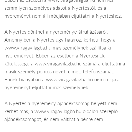
Ebben az esetben a www.viragavilagba.hu nem kér
semmilyen személyes adatot a Nyertestől, és a
nyereményt nem áll módjában eljuttatni a Nyerteshez.
A Nyertes dönthet a nyereménye átruházásáról.
Amennyiben a Nyertes úgy határoz, kérheti, hogy a
www.viragavilagba.hu más személynek szállítsa ki
nyereményét. Ebben az esetben a Nyertesnek
kötelessége a www.viragavilagba.hu számára eljuttatni a
másik személy pontos nevét, címét, telefonszámát.
Ennek hiányában a www.viragavilagba.hu nem tudja a
nyereményt eljuttatni más személynek.
A Nyertes a nyeremény ajándékcsomag helyett nem
kérhet más, a www.viragavilagba.hu oldalon szereplő
ajándékcsomagot, és nem válthatja pénre sem.