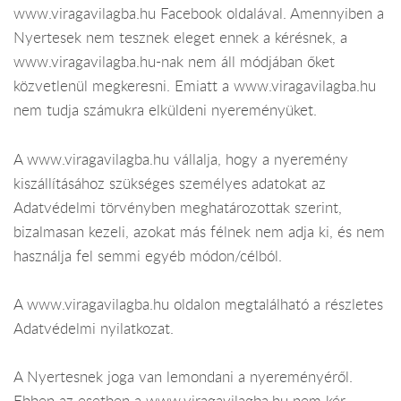
www.viragavilagba.hu Facebook oldalával. Amennyiben a
Nyertesek nem tesznek eleget ennek a kérésnek, a
www.viragavilagba.hu-nak nem áll módjában őket
közvetlenül megkeresni. Emiatt a www.viragavilagba.hu
nem tudja számukra elküldeni nyereményüket.
A www.viragavilagba.hu vállalja, hogy a nyeremény
kiszállításához szükséges személyes adatokat az
Adatvédelmi törvényben meghatározottak szerint,
bizalmasan kezeli, azokat más félnek nem adja ki, és nem
használja fel semmi egyéb módon/célból.
A www.viragavilagba.hu oldalon megtalálható a részletes
Adatvédelmi nyilatkozat.
A Nyertesnek joga van lemondani a nyereményéről.