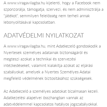
A www.viragavilagba.hu kijelenti, hogy a Facebook nem
szponzorálja, támogatja, szervezi, és nem adminisztrálja a
“játékot", semmilyen felelősség nem terheli annak
lebonyolításával kapcsolatban.
ADATVÉDELMI NYILATKOZAT
A www.viragavilagba.hu, mint Adatkezelő gondoskodik a
Nyertesek személyes adatainak biztonságáról és
megteszi azokat a technikai és szervezési
intézkedéseket, valamint kialakítja azokat az eljárási
szabályokat, amelyek a Nyertes Személyes Adatai
megfelelő védelmének biztosításához szükségesek.
Az Adatkezelő a személyes adatokat bizalmasan kezeli.
Adatkezelési alapelvei összhangban vannak az
adatvédelemmel kapcsolatos hatályos jogszabályokkal.