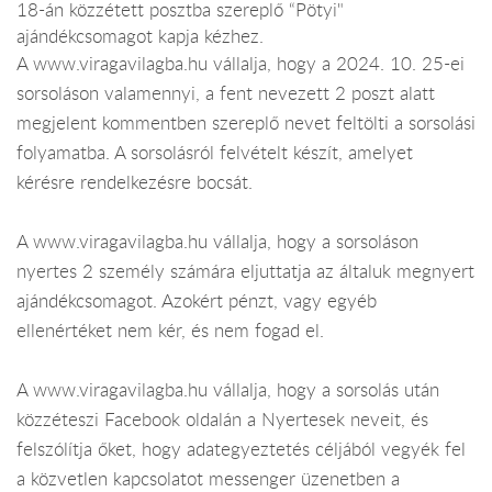
18-án közzétett posztba szereplő “Pötyi"
ajándékcsomagot kapja kézhez.
A www.viragavilagba.hu vállalja, hogy a 2024. 10. 25-ei
sorsoláson valamennyi, a fent nevezett 2 poszt alatt
megjelent kommentben szereplő nevet feltölti a sorsolási
folyamatba. A sorsolásról felvételt készít, amelyet
kérésre rendelkezésre bocsát.
A www.viragavilagba.hu vállalja, hogy a sorsoláson
nyertes 2 személy számára eljuttatja az általuk megnyert
ajándékcsomagot. Azokért pénzt, vagy egyéb
ellenértéket nem kér, és nem fogad el.
A www.viragavilagba.hu vállalja, hogy a sorsolás után
közzéteszi Facebook oldalán a Nyertesek neveit, és
felszólítja őket, hogy adategyeztetés céljából vegyék fel
a közvetlen kapcsolatot messenger üzenetben a