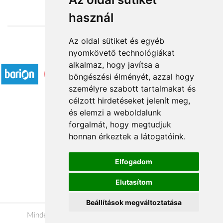
használ
Az oldal sütiket és egyéb
nyomkövető technológiákat
Elfogadott fizetési módok
alkalmaz, hogy javítsa a
böngészési élményét, azzal hogy
személyre szabott tartalmakat és
célzott hirdetéseket jelenít meg,
és elemzi a weboldalunk
forgalmát, hogy megtudjuk
Rólunk
honnan érkeztek a látogatóink.
Kapcsolat
Á.SZ.F.
Elfogadom
Impresszum
Elutasítom
Adatkezelési tájékoztató
Beállítások megváltoztatása
Minden jog fenntartva © 2026 |
+36 20 488-8362
|