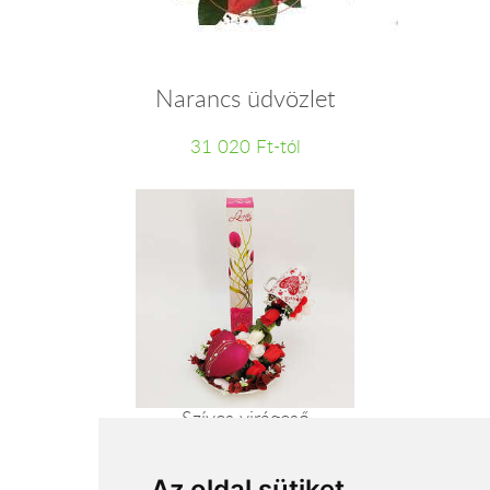
Narancs üdvözlet
31 020 Ft-tól
Szíves virágeső
14 400 Ft-tól
Az oldal sütiket