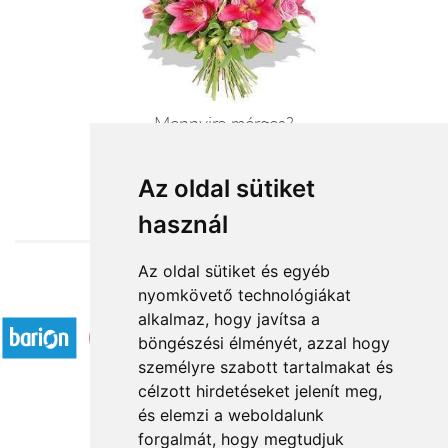
Mennyire mérges?
28 800 Ft-tól
Az oldal sütiket
használ
Az oldal sütiket és egyéb
nyomkövető technológiákat
Elfogadott fizetési módok
alkalmaz, hogy javítsa a
böngészési élményét, azzal hogy
személyre szabott tartalmakat és
célzott hirdetéseket jelenít meg,
és elemzi a weboldalunk
forgalmát, hogy megtudjuk
Rólunk