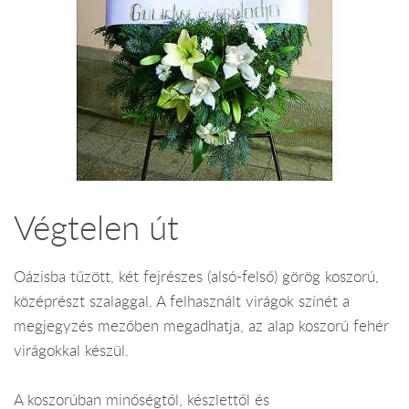
Végtelen út
Oázisba tűzött, két fejrészes (alsó-felső) görög koszorú,
középrészt szalaggal. A felhasznált virágok színét a
megjegyzés mezőben megadhatja, az alap koszorú fehér
virágokkal készül.
A koszorúban minőségtől, készlettől és