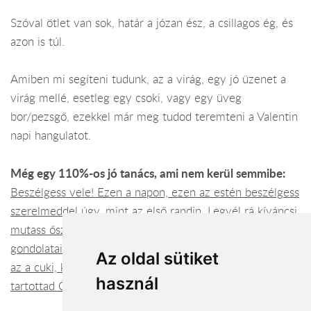
Szóval ötlet van sok, határ a józan ész, a csillagos ég, és
azon is túl.
Amiben mi segíteni tudunk, az a virág, egy jó üzenet a
virág mellé, esetleg egy csoki, vagy egy üveg
bor/pezsgő, ezekkel már meg tudod teremteni a Valentin
napi hangulatot.
Még egy 110%-os jó tanács, ami nem kerül semmibe:
Beszélgess vele! Ezen a napon, ezen az estén beszélgess
szerelmeddel úgy, mint az első randin. Legyél rá kíváncsi,
mutass őszinte érdeklődést iránta, az érzései iránt, a
gondolatai és céljai iránt. Amikor ő kérdez téged, legyél
Az oldal sütiket
az a cuki, kedves, laza srác, aki akkor voltál, mikor először
használ
tartottad ŐT a karjaidban. Legyél feledhetetlen!!!