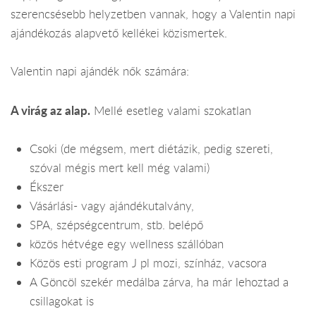
szerencsésebb helyzetben vannak, hogy a Valentin napi
ajándékozás alapvető kellékei közismertek.
Valentin napi ajándék nők számára:
A virág az alap.
Mellé esetleg valami szokatlan
Csoki (de mégsem, mert diétázik, pedig szereti,
szóval mégis mert kell még valami)
Ékszer
Vásárlási- vagy ajándékutalvány,
SPA, szépségcentrum, stb. belépő
közös hétvége egy wellness szállóban
Közös esti program J pl mozi, színház, vacsora
A Göncöl szekér medálba zárva, ha már lehoztad a
csillagokat is