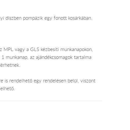
nyi díszben pompázik egy fonott kosárkában.
az MPL vagy a GLS kézbesíti munkanapokon,
je 1 munkanap, az ajándékcsomagok tartalma
térhetnek.
e is rendelhető egy rendelésen belül, viszont
elhető.