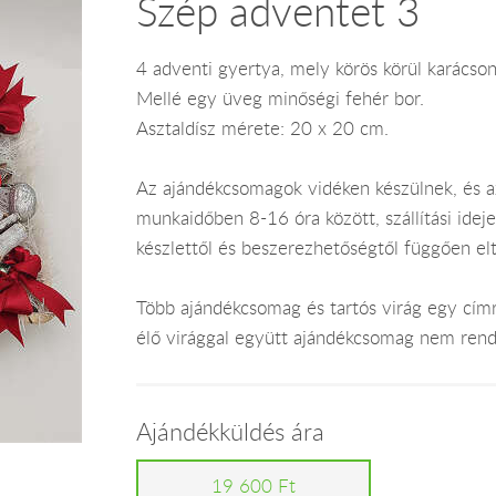
Szép adventet 3
4 adventi gyertya, mely körös körül karácso
Mellé egy üveg minőségi fehér bor.
Asztaldísz mérete: 20 x 20 cm.
Az ajándékcsomagok vidéken készülnek, és 
munkaidőben 8-16 óra között, szállítási ide
készlettől és beszerezhetőségtől függően el
Több ajándékcsomag és tartós virág egy címr
élő virággal együtt ajándékcsomag nem rend
Ajándékküldés ára
19 600 Ft