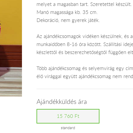
melyet a magasban tart. Szeretettel készült
Manó magassága kb. 35 cm.
Dekoráció, nem gyerek játék.
Az ajándékcsomagok vidéken készülnek, és 
munkaidőben 8-16 óra között. Szállítási ide
készlettől és beszerezhetőségtől függően el
Több ajándékcsomag és selyemvirág egy címr
élő virággal együtt ajándékcsomag nem rend
Ajándékküldés ára
15 760 Ft
standard