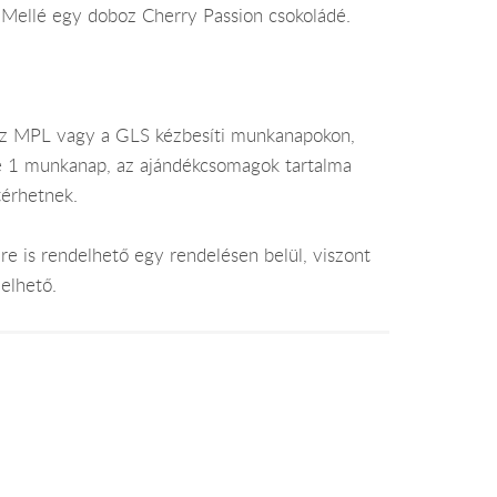
. Mellé egy doboz Cherry Passion csokoládé.
az MPL vagy a GLS kézbesíti munkanapokon,
je 1 munkanap, az ajándékcsomagok tartalma
térhetnek.
e is rendelhető egy rendelésen belül, viszont
elhető.