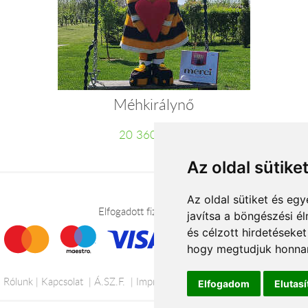
Méhkirálynő
20 360 Ft-tól
Az oldal sütike
Az oldal sütiket és e
Elfogadott fizetési módok
javítsa a böngészési é
és célzott hirdetéseket
hogy megtudjuk honnan
Rólunk
Kapcsolat
Á.SZ.F.
Impresszum
Adatkezelési tájékoztató
Elfogadom
Elutas