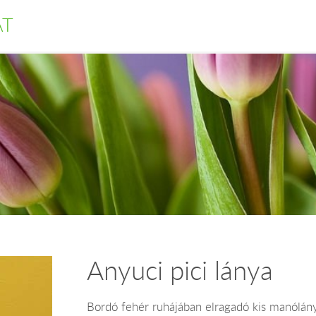
AT
Anyuci pici lánya
Bordó fehér ruhájában elragadó kis manólán