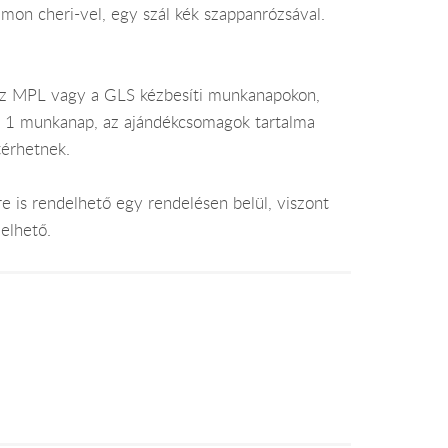
mon cheri-vel, egy szál kék szappanrózsával.
az MPL vagy a GLS kézbesíti munkanapokon,
je 1 munkanap, az ajándékcsomagok tartalma
térhetnek.
e is rendelhető egy rendelésen belül, viszont
elhető.