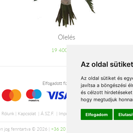
Ölelés
19 400 Ft-tól
Az oldal sütike
Az oldal sütiket és e
Elfogadott fizetési módok
javítsa a böngészési é
és célzott hirdetéseket
hogy megtudjuk honnan
Rólunk
Kapcsolat
Á.SZ.F.
Impresszum
Adatkezelési tájékoztató
Elfogadom
Elutas
n jog fenntartva © 2026 |
+36 20 488-8362
| www.viragkuldo-szolga