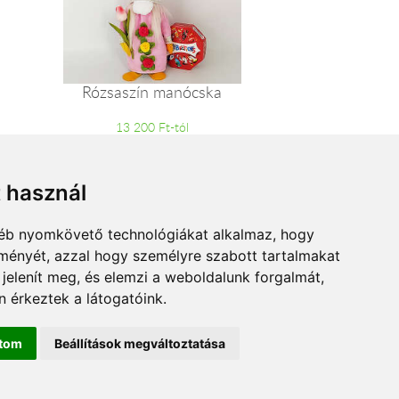
Rózsaszín manócska
13 200 Ft-tól
t használ
gyéb nyomkövető technológiákat alkalmaz, hogy
lményét, azzal hogy személyre szabott tartalmakat
 jelenít meg, és elemzi a weboldalunk forgalmát,
 érkeztek a látogatóink.
ítom
Beállítások megváltoztatása
lat.hu