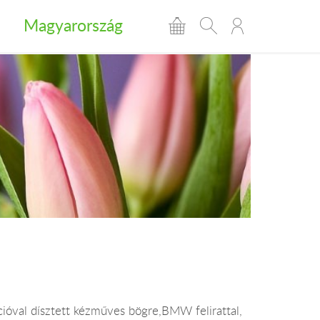
Magyarország
cióval dísztett kézműves bögre,BMW felirattal,