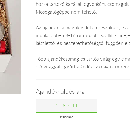
hozzá tartozó kanállal, egyenként csomagolt 
Mosogatógépbe nem tehető.
Az ajándékcsomagok vidéken készülnek, és 
munkaidőben 8-16 óra között, szállítási ide
készlettől és beszerezhetőségtől függően el
Több ajándékcsomag és tartós virág egy címr
élő virággal együtt ajándékcsomag nem rend
Ajándékküldés ára
11 800 Ft
standard