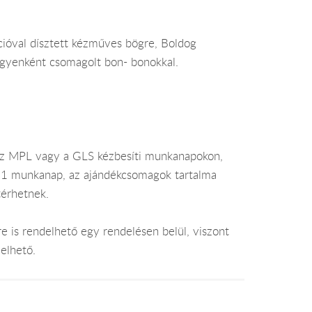
ációval dísztett kézműves bögre, Boldog
. Egyenként csomagolt bon- bonokkal.
az MPL vagy a GLS kézbesíti munkanapokon,
je 1 munkanap, az ajándékcsomagok tartalma
térhetnek.
e is rendelhető egy rendelésen belül, viszont
elhető.