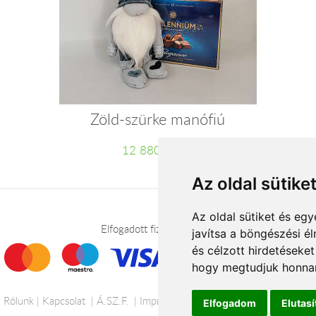
Zöld-szürke manófiú
12 880 Ft-tól
Az oldal sütike
Az oldal sütiket és e
Elfogadott fizetési módok
javítsa a böngészési é
és célzott hirdetéseket
hogy megtudjuk honnan
Rólunk
Kapcsolat
Á.SZ.F.
Impresszum
Adatkezelési tájékoztató
Elfogadom
Elutas