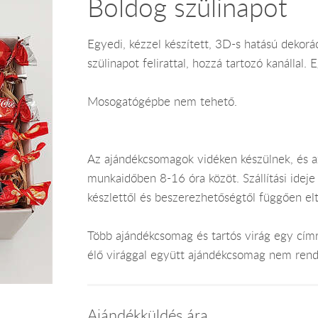
Boldog szülinapot
Egyedi, kézzel készített, 3D-s hatású dekor
szülinapot felirattal, hozzá tartozó kanállal
Mosogatógépbe nem tehető.
Az ajándékcsomagok vidéken készülnek, és 
munkaidőben 8-16 óra közöt. Szállítási ide
készlettől és beszerezhetőségtől függően el
Több ajándékcsomag és tartós virág egy címr
élő virággal együtt ajándékcsomag nem rend
Ajándékküldés ára