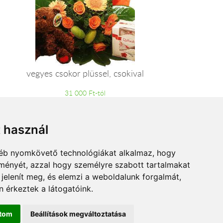
vegyes csokor plüssel, csokival
31 000 Ft-tól
t használ
gyéb nyomkövető technológiákat alkalmaz, hogy
lményét, azzal hogy személyre szabott tartalmakat
 jelenít meg, és elemzi a weboldalunk forgalmát,
 érkeztek a látogatóink.
ítom
Beállítások megváltoztatása