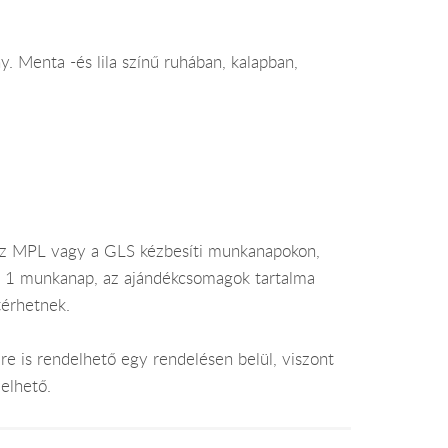
 Menta -és lila színű ruhában, kalapban,
az MPL vagy a GLS kézbesíti munkanapokon,
je 1 munkanap, az ajándékcsomagok tartalma
térhetnek.
e is rendelhető egy rendelésen belül, viszont
elhető.