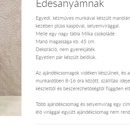
Édesanyámnak
Egyedi, kézműves munkával készült manólány.
kezében plüss kaspóval, selyemvirággal.
Mellé egy nagy tábla Milka csokoládé.
Manó magassága kb. 45 cm.
Dekoráció, nem gyerekjáték.
Egyetlen pár készült belőlük.
Az ajándékcsomagok vidéken készülnek, és 
munkaidőben 8-16 óra között, szállítási ide
készlettől és beszerezhetőségtől függően el
Több ajándékcsomag és selyemvirág egy címr
élő virággal együtt ajándékcsomag nem rend