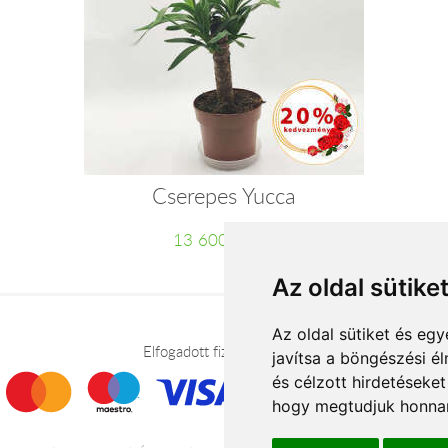
Cserepes Yucca
13 600 Ft-tól
Az oldal sütike
Az oldal sütiket és e
Elfogadott fizetési módok
javítsa a böngészési é
és célzott hirdetéseket
hogy megtudjuk honnan