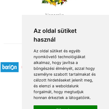
Napocska
23 200 Ft-tól
Az oldal sütiket
használ
Az oldal sütiket és egyéb
nyomkövető technológiákat
Elfogadott fizetési módok
alkalmaz, hogy javítsa a
böngészési élményét, azzal hogy
személyre szabott tartalmakat és
célzott hirdetéseket jelenít meg,
és elemzi a weboldalunk
forgalmát, hogy megtudjuk
Rólunk
honnan érkeztek a látogatóink.
Kapcsolat
Á.SZ.F.