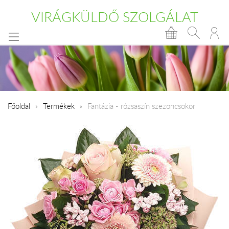
VIRÁGKÜLDŐ SZOLGÁLAT
Főoldal
Termékek
Fantázia - rózsaszín szezoncsokor