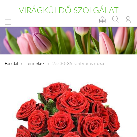
VIRÁGKÜLDŐ SZOLGÁLAT
Főoldal
Termékek
25-30-35 szál vörös rózsa