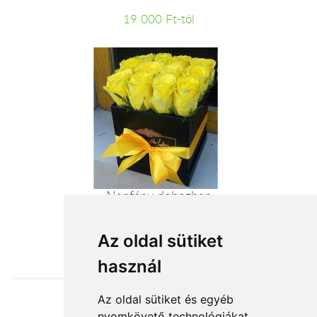
19 000 Ft-tól
Napfény dobozban
31 200 Ft-tól
Az oldal sütiket
használ
Az oldal sütiket és egyéb
nyomkövető technológiákat