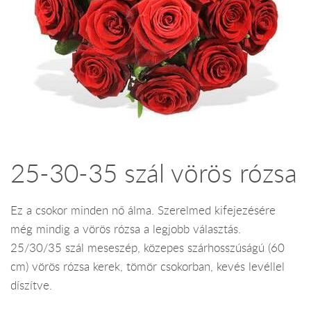
25-30-35 szál vörös rózsa
Ez a csokor minden nő álma. Szerelmed kifejezésére
még mindig a vörös rózsa a legjobb választás.
25/30/35 szál meseszép, közepes szárhosszúságú (60
cm) vörös rózsa kerek, tömör csokorban, kevés levéllel
díszítve.