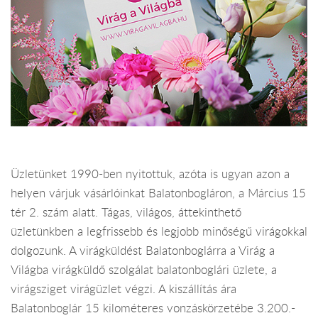
Üzletünket 1990-ben nyitottuk, azóta is ugyan azon a
helyen várjuk vásárlóinkat Balatonbogláron, a Március 15
tér 2. szám alatt. Tágas, világos, áttekinthető
üzletünkben a legfrissebb és legjobb minőségű virágokkal
dolgozunk. A virágküldést Balatonboglárra a Virág a
Világba virágküldő szolgálat balatonboglári üzlete, a
virágsziget virágüzlet végzi. A kiszállítás ára
Balatonboglár 15 kilométeres vonzáskörzetébe 3.200.-