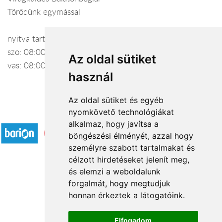
Törődünk egymással
nyitva tartás: h-p: 08:00-17:00
szo: 08:00-14:00
Az oldal sütiket
vas: 08:00-12:00
használ
Az oldal sütiket és egyéb
nyomkövető technológiákat
Elfogadott fizetési módok
alkalmaz, hogy javítsa a
böngészési élményét, azzal hogy
személyre szabott tartalmakat és
célzott hirdetéseket jelenít meg,
és elemzi a weboldalunk
forgalmát, hogy megtudjuk
Rólunk
honnan érkeztek a látogatóink.
Kapcsolat
Á.SZ.F.
Elfogadom