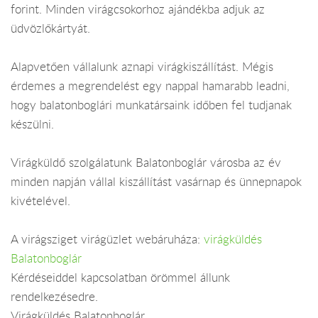
forint. Minden virágcsokorhoz ajándékba adjuk az
üdvözlőkártyát.
Alapvetően vállalunk aznapi virágkiszállítást. Mégis
érdemes a megrendelést egy nappal hamarabb leadni,
hogy balatonboglári munkatársaink időben fel tudjanak
készülni.
Virágküldő szolgálatunk Balatonboglár városba az év
minden napján vállal kiszállítást vasárnap és ünnepnapok
kivételével.
A virágsziget virágüzlet webáruháza:
virágküldés
Balatonboglár
Kérdéseiddel kapcsolatban örömmel állunk
rendelkezésedre.
Virágküldés Balatonboglár