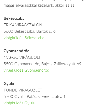
magas elvárásokkal kezelünk, akkor ez az.
Békéscsaba
ERIKA VIRÁGSZALON
5600 Békéscsaba, Bartók u. 6.
virágküldés Békéscsaba
Gyomaendrőd
MARGÓ VIRÁGBOLT
5500 Gyomaendrőd, Bajcsy-Zsilinszky út 69
virágküldés Gyomaendrőd
Gyula
TÜNDE VIRÁGÜZLET
5700 Gyula, Patócsy Ferenc utca 1.
virágküldés Gyula