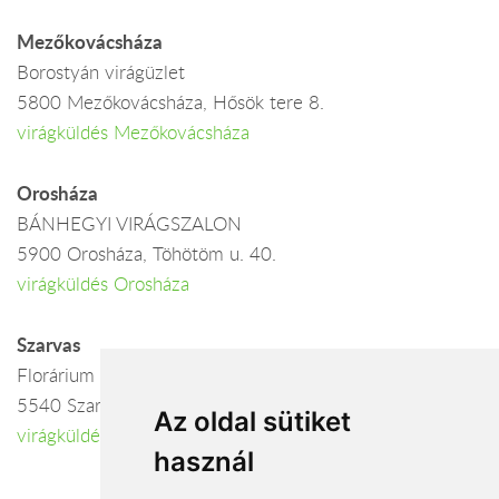
Mezőkovácsháza
Borostyán virágüzlet
5800 Mezőkovácsháza, Hősök tere 8.
virágküldés Mezőkovácsháza
Orosháza
BÁNHEGYI VIRÁGSZALON
5900 Orosháza, Töhötöm u. 40.
virágküldés Orosháza
Szarvas
Florárium
5540 Szarvas, Lehel u. 3-5.
Az oldal sütiket
virágküldés Szarvas
használ