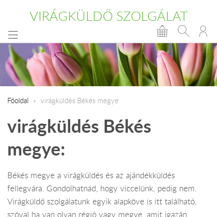
VIRÁGKÜLDŐ SZOLGÁLAT
Főoldal
virágküldés Békés megye
virágküldés Békés
megye:
Békés megye a virágküldés és az ajándékküldés
fellegvára. Gondolhatnád, hogy viccelünk, pedig nem.
Virágküldő szolgálatunk egyik alapköve is itt található,
szóval ha van olyan régió vagy megye, amit igazán