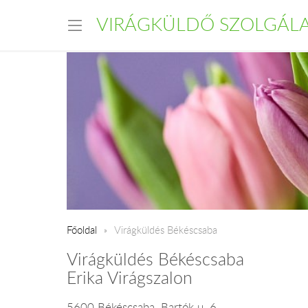
VIRÁGKÜLDŐ SZOLGÁL
Főoldal
Virágküldés Békéscsaba
Virágküldés Békéscsaba
Erika Virágszalon
5600 Békéscsaba, Bartók u. 6.