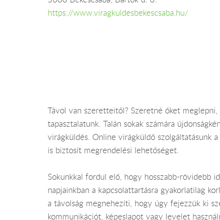
https://www.viragkuldesbekescsaba.hu/
Távol van szeretteitől? Szeretné őket meglepni
tapasztalatunk. Talán sokak számára újdonságként
virágküldés. Online virágküldő szolgáltatásunk a
is biztosít megrendelési lehetőséget.
Sokunkkal fordul elő, hogy hosszabb-rövidebb id
napjainkban a kapcsolattartásra gyakorlatilag ko
a távolság megnehezíti, hogy úgy fejezzük ki sze
kommunikációt, képeslapot vagy levelet használn