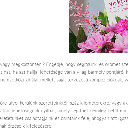
, vagy megköszönteni? Engedje, hogy segítsünk, és örömet s
 hat, ha azt hallja, lehetősége van a világ bármely pontjáról k
 nemzetközi kínálat mellett saját tervezésű kompozícióknak, v
őre távol kerülünk szeretteinktől, száz kilométerekre, vagy a
rlátlan lehetőségünk nyílhat, amely segíthet némileg betölteni
retetünket családtagjaink és barátaink felé, ahogyan azt igaz
ak érzéseik kifejezésére.