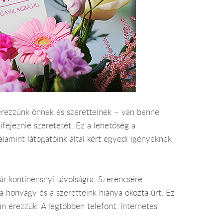
zerezzünk önnek és szeretteinek – van benne
ifejeznie szeretetét. Ez a lehetőség a
alamint látogatóink által kért egyedi igényeknek
kár kontinensnyi távolságra. Szerencsére
 a honvágy és a szeretteink hiánya okozta űrt. Ez
án érezzük. A legtöbben telefont, internetes