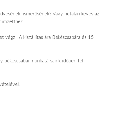
edvesének, ismerősének? Vagy netalán kevés az
 címzettnek.
et végzi. A kiszállítás ára Békéscsabára és 15
gy békéscsabai munkatársaink időben fel
vételével.