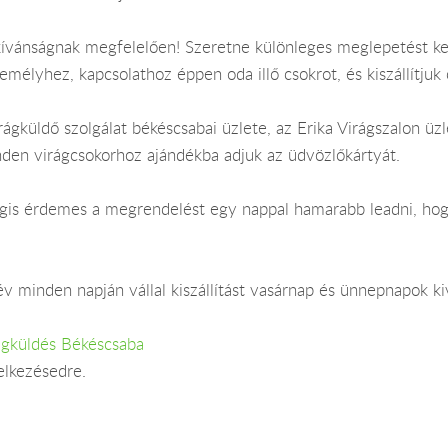
kívánságnak megfelelően! Szeretne különleges meglepetést k
emélyhez, kapcsolathoz éppen oda illő csokrot, és kiszállítjuk
ágküldő szolgálat békéscsabai üzlete, az Erika Virágszalon üzl
nden virágcsokorhoz ajándékba adjuk az üdvözlőkártyát.
 Mégis érdemes a megrendelést egy nappal hamarabb leadni, ho
v minden napján vállal kiszállítást vasárnap és ünnepnapok ki
ágküldés Békéscsaba
elkezésedre.