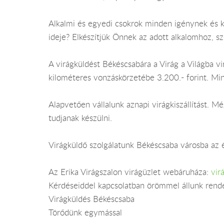
Alkalmi és egyedi csokrok minden igénynek és 
ideje? Elkészítjük Önnek az adott alkalomhoz, sz
A virágküldést Békéscsabára a Virág a Világba vir
kilométeres vonzáskörzetébe 3.200.- forint. Mi
Alapvetően vállalunk aznapi virágkiszállítást.
tudjanak készülni.
Virágküldő szolgálatunk Békéscsaba városba az é
Az Erika Virágszalon virágüzlet webáruháza:
vir
Kérdéseiddel kapcsolatban örömmel állunk rend
Virágküldés Békéscsaba
Törődünk egymással