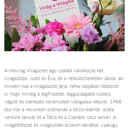
A Hóvirág Virágüzlet egy családi vállalkozás két
virágkötője, Judit és Éva, és a nélkülözhetetlen János, aki
minden nap a virágpiacot járja, néha napjában többször
is, hogy mindig a legfrissebb, leggazdagabb külsejű
vágott és cserepes növényeket válogassa nekünk. 1988
óta már a nevünkön szólítanak a törzsvásárlók, azóta
vertünk tanyát itt a Tátra és a Csanády utca sarkán. A
virágkötészet és virágküldés bizalom kérdése, csakúgy,