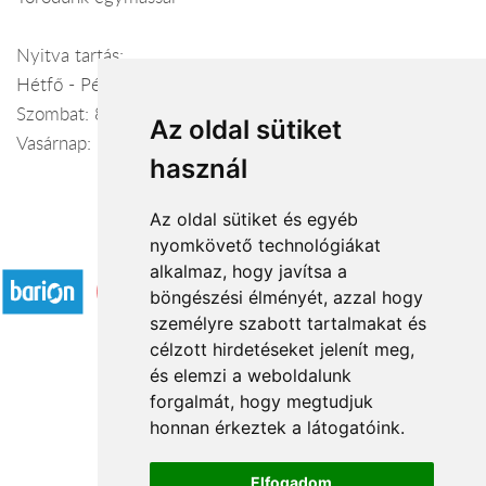
Nyitva tartás:
Hétfő - Péntek: 8:00-19:00
Szombat: 8:00-17:00
Az oldal sütiket
Vasárnap: 9:00-12:00
használ
Az oldal sütiket és egyéb
nyomkövető technológiákat
Elfogadott fizetési módok
alkalmaz, hogy javítsa a
böngészési élményét, azzal hogy
személyre szabott tartalmakat és
célzott hirdetéseket jelenít meg,
és elemzi a weboldalunk
forgalmát, hogy megtudjuk
Rólunk
honnan érkeztek a látogatóink.
Kapcsolat
Á.SZ.F.
Elfogadom