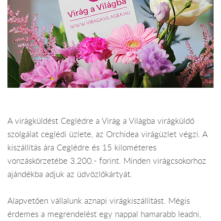
A virágküldést Ceglédre a Virág a Világba virágküldő
szolgálat ceglédi üzlete, az Orchidea virágüzlet végzi. A
kiszállítás ára Ceglédre és 15 kilométeres
vonzáskörzetébe 3.200.- forint. Minden virágcsokorhoz
ajándékba adjuk az üdvözlőkártyát.
Alapvetően vállalunk aznapi virágkiszállítást. Mégis
érdemes a megrendelést egy nappal hamarabb leadni,