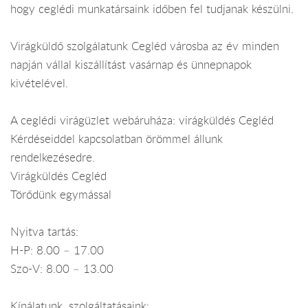
hogy ceglédi munkatársaink időben fel tudjanak készülni.
Virágküldő szolgálatunk Cegléd városba az év minden
napján vállal kiszállítást vasárnap és ünnepnapok
kivételével.
A ceglédi virágüzlet webáruháza: virágküldés Cegléd
Kérdéseiddel kapcsolatban örömmel állunk
rendelkezésedre.
Virágküldés Cegléd
Törődünk egymással
Nyitva tartás:
H-P: 8.00 – 17.00
Szo-V: 8.00 – 13.00
Kínálatunk, szolgáltatásaink: