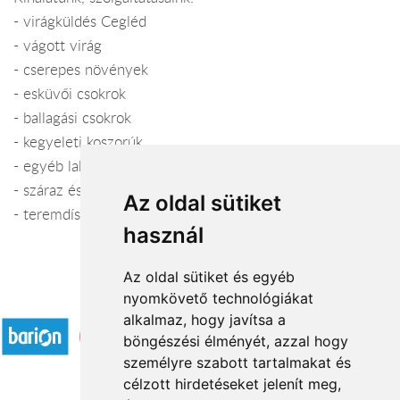
- virágküldés Cegléd
- vágott virág
- cserepes növények
- esküvői csokrok
- ballagási csokrok
- kegyeleti koszorúk
- egyéb lakásdekorációs kellékek, kaspók
- száraz és művirágok
Az oldal sütiket
- teremdíszítés, templomdíszítés
használ
Az oldal sütiket és egyéb
nyomkövető technológiákat
Elfogadott fizetési módok
alkalmaz, hogy javítsa a
böngészési élményét, azzal hogy
személyre szabott tartalmakat és
célzott hirdetéseket jelenít meg,