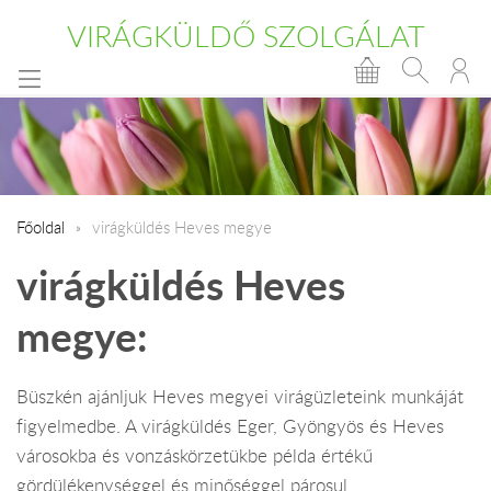
VIRÁGKÜLDŐ SZOLGÁLAT
Főoldal
virágküldés Heves megye
virágküldés Heves
megye:
Büszkén ajánljuk Heves megyei virágüzleteink munkáját
figyelmedbe. A virágküldés Eger, Gyöngyös és Heves
városokba és vonzáskörzetükbe példa értékű
gördülékenységgel és minőséggel párosul.