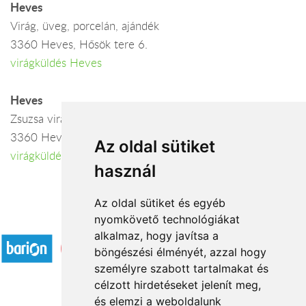
Heves
Virág, üveg, porcelán, ajándék
3360 Heves, Hősök tere 6.
virágküldés Heves
Heves
Zsuzsa virágbolt
3360 Heves, Gyöngyösi u. 64.
Az oldal sütiket
virágküldés Heves
használ
Az oldal sütiket és egyéb
nyomkövető technológiákat
Elfogadott fizetési módok
alkalmaz, hogy javítsa a
böngészési élményét, azzal hogy
személyre szabott tartalmakat és
célzott hirdetéseket jelenít meg,
és elemzi a weboldalunk