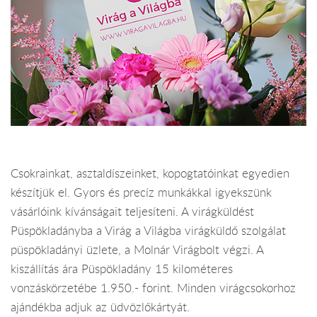
Csokrainkat, asztaldíszeinket, kopogtatóinkat egyedien
készítjük el. Gyors és precíz munkákkal igyekszünk
vásárlóink kívánságait teljesíteni. A virágküldést
Püspökladányba a Virág a Világba virágküldő szolgálat
püspökladányi üzlete, a Molnár Virágbolt végzi. A
kiszállítás ára Püspökladány 15 kilométeres
vonzáskörzetébe 1.950.- forint. Minden virágcsokorhoz
ajándékba adjuk az üdvözlőkártyát.