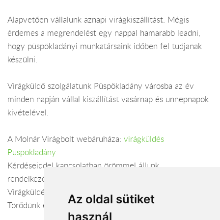
Alapvetően vállalunk aznapi virágkiszállítást. Mégis
érdemes a megrendelést egy nappal hamarabb leadni,
hogy püspökladányi munkatársaink időben fel tudjanak
készülni.
Virágküldő szolgálatunk Püspökladány városba az év
minden napján vállal kiszállítást vasárnap és ünnepnapok
kivételével.
A Molnár Virágbolt webáruháza:
virágküldés
Püspökladány
Kérdéseiddel kapcsolatban örömmel állunk
rendelkezésedre.
Virágküldés Püspökladány
Az oldal sütiket
Törődünk egymással
használ