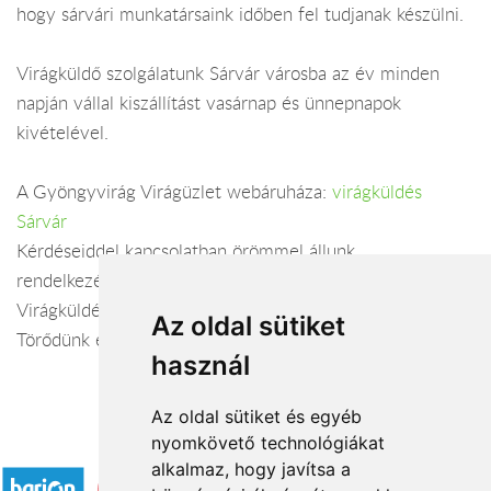
hogy sárvári munkatársaink időben fel tudjanak készülni.
Virágküldő szolgálatunk Sárvár városba az év minden
napján vállal kiszállítást vasárnap és ünnepnapok
kivételével.
A Gyöngyvirág Virágüzlet webáruháza:
virágküldés
Sárvár
Kérdéseiddel kapcsolatban örömmel állunk
rendelkezésedre.
Virágküldés Sárvár
Az oldal sütiket
Törődünk egymással
használ
Az oldal sütiket és egyéb
nyomkövető technológiákat
Elfogadott fizetési módok
alkalmaz, hogy javítsa a