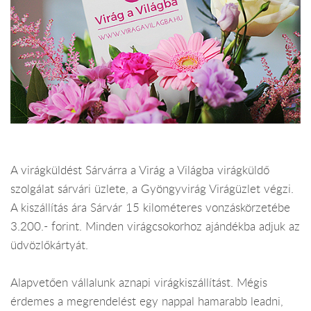
A virágküldést Sárvárra a Virág a Világba virágküldő
szolgálat sárvári üzlete, a Gyöngyvirág Virágüzlet végzi.
A kiszállítás ára Sárvár 15 kilométeres vonzáskörzetébe
3.200.- forint. Minden virágcsokorhoz ajándékba adjuk az
üdvözlőkártyát.
Alapvetően vállalunk aznapi virágkiszállítást. Mégis
érdemes a megrendelést egy nappal hamarabb leadni,