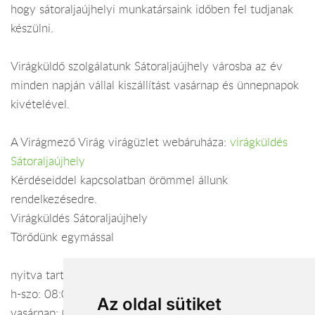
hogy sátoraljaújhelyi munkatársaink időben fel tudjanak
készülni.
Virágküldő szolgálatunk Sátoraljaújhely városba az év
minden napján vállal kiszállítást vasárnap és ünnepnapok
kivételével.
A Virágmező Virág virágüzlet webáruháza:
virágküldés
Sátoraljaújhely
Kérdéseiddel kapcsolatban örömmel állunk
rendelkezésedre.
Virágküldés Sátoraljaújhely
Törődünk egymással
nyitva tartás:
h-szo: 08:00 - 16:00
Az oldal sütiket
vasárnap: 08:00 - 12:00