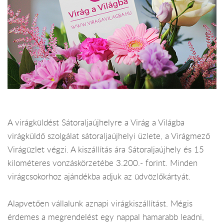
A virágküldést Sátoraljaújhelyre a Virág a Világba
virágküldő szolgálat sátoraljaújhelyi üzlete, a Virágmező
Virágüzlet végzi. A kiszállítás ára Sátoraljaújhely és 15
kilométeres vonzáskörzetébe 3.200.- forint. Minden
virágcsokorhoz ajándékba adjuk az üdvözlőkártyát.
Alapvetően vállalunk aznapi virágkiszállítást. Mégis
érdemes a megrendelést egy nappal hamarabb leadni,