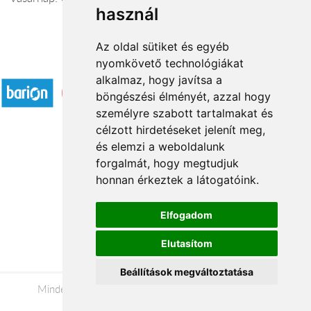
használ
Az oldal sütiket és egyéb
nyomkövető technológiákat
Elfogadott fizetési módok
alkalmaz, hogy javítsa a
böngészési élményét, azzal hogy
személyre szabott tartalmakat és
célzott hirdetéseket jelenít meg,
és elemzi a weboldalunk
forgalmát, hogy megtudjuk
Rólunk
honnan érkeztek a látogatóink.
Kapcsolat
Á.SZ.F.
Elfogadom
Impresszum
Elutasítom
Adatkezelési tájékoztató
Beállítások megváltoztatása
Minden jog fenntartva © 2026 |
+36 20 488-8362
|
www.viragkuldo-szolgalat.hu