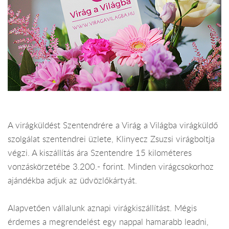
A virágküldést Szentendrére a Virág a Világba virágküldő
szolgálat szentendrei üzlete, Klinyecz Zsuzsi virágboltja
végzi. A kiszállítás ára Szentendre 15 kilométeres
vonzáskörzetébe 3.200.- forint. Minden virágcsokorhoz
ajándékba adjuk az üdvözlőkártyát.
Alapvetően vállalunk aznapi virágkiszállítást. Mégis
érdemes a megrendelést egy nappal hamarabb leadni,