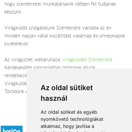
hogy szentendrei munkatársaink időben fel tudjanak
készülni.
Virágküldő szolgálatunk Szentendre városba az év
minden napján vállal kiszállítást vasárnap és ünnepnapok
kivételével.
Az virágüzlet webáruháza:
virágküldés Szentendre
Kérdéseiddel kapcsolatban örömmel állunk
rendelkezésedre.
Virágküldés Szentendre
Az oldal sütiket
Törődünk egymással
használ
Az oldal sütiket és egyéb
nyomkövető technológiákat
Elfogadott fizetési módok
alkalmaz, hogy javítsa a