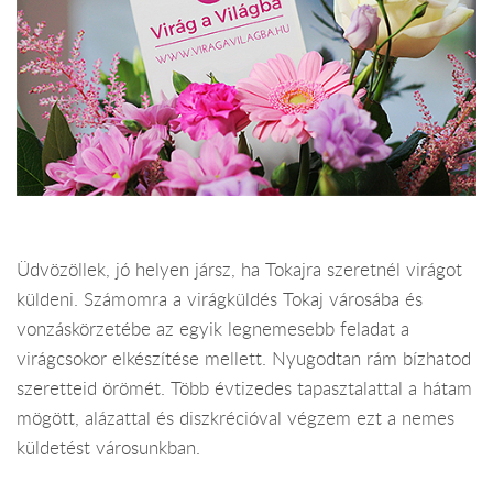
Üdvözöllek, jó helyen jársz, ha Tokajra szeretnél virágot
küldeni. Számomra a virágküldés Tokaj városába és
vonzáskörzetébe az egyik legnemesebb feladat a
virágcsokor elkészítése mellett. Nyugodtan rám bízhatod
szeretteid örömét. Több évtizedes tapasztalattal a hátam
mögött, alázattal és diszkrécióval végzem ezt a nemes
küldetést városunkban.