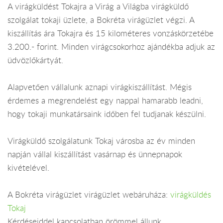
A virágküldést Tokajra a Virág a Világba virágküldő
szolgálat tokaji üzlete, a Bokréta virágüzlet végzi. A
kiszállítás ára Tokajra és 15 kilométeres vonzáskörzetébe
3.200.- forint. Minden virágcsokorhoz ajándékba adjuk az
üdvözlőkártyát.
Alapvetően vállalunk aznapi virágkiszállítást. Mégis
érdemes a megrendelést egy nappal hamarabb leadni,
hogy tokaji munkatársaink időben fel tudjanak készülni.
Virágküldő szolgálatunk Tokaj városba az év minden
napján vállal kiszállítást vasárnap és ünnepnapok
kivételével.
A Bokréta virágüzlet virágüzlet webáruháza:
virágküldés
Tokaj
Kérdéseiddel kapcsolatban örömmel állunk