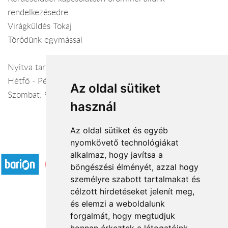
rendelkezésedre.
Virágküldés Tokaj
Törődünk egymással
Nyitva tartás:
Hétfő - Péntek: 9:00-18:00
Az oldal sütiket
Szombat: 9:00-13:00
használ
Az oldal sütiket és egyéb
nyomkövető technológiákat
Elfogadott fizetési módok
alkalmaz, hogy javítsa a
böngészési élményét, azzal hogy
személyre szabott tartalmakat és
célzott hirdetéseket jelenít meg,
és elemzi a weboldalunk
forgalmát, hogy megtudjuk
Rólunk