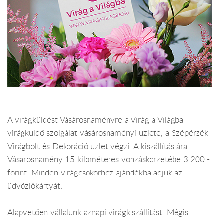
A virágküldést Vásárosnaményre a Virág a Világba
virágküldő szolgálat vásárosnaményi üzlete, a Szépérzék
Virágbolt és Dekoráció üzlet végzi. A kiszállítás ára
Vásárosnamény 15 kilométeres vonzáskörzetébe 3.200.-
forint. Minden virágcsokorhoz ajándékba adjuk az
üdvözlőkártyát.
Alapvetően vállalunk aznapi virágkiszállítást. Mégis