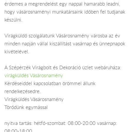
érdemes a megrendelést egy nappal hamarabb leadni,
hogy vásárosnaményi munkatársaink időben fel tudjanak
készülni.
Virágküldő szolgálatunk Vásárosnamény városba az év
minden napján vállal kiszállítást vasárnap és ünnepnapok
kivételével.
A Szépérzék Virágbolt és Dekoráció üzlet webáruháza:
virágküldés Vásárosnamény
Kérdéseiddel kapcsolatban örömmel állunk
rendelkezésedre.
Virágküldés Vásárosnamény
Törődünk egymással
nyitva tartás: hétfő-szombat: 08:00-20:00 vasárnap:
08:00-18:00