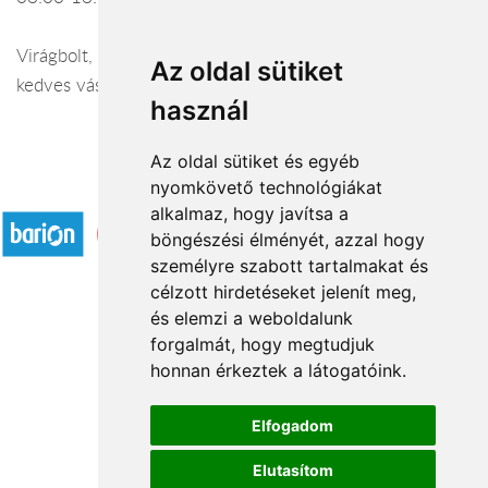
Virágbolt, virágkötészet és otthoni dekoráció várja
Az oldal sütiket
kedves vásárlóinkat a vásárosnaményi üzletünkben.
használ
Az oldal sütiket és egyéb
nyomkövető technológiákat
Elfogadott fizetési módok
alkalmaz, hogy javítsa a
böngészési élményét, azzal hogy
személyre szabott tartalmakat és
célzott hirdetéseket jelenít meg,
és elemzi a weboldalunk
forgalmát, hogy megtudjuk
Rólunk
honnan érkeztek a látogatóink.
Kapcsolat
Á.SZ.F.
Elfogadom
Impresszum
Elutasítom
Adatkezelési tájékoztató