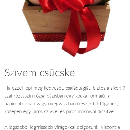
Szívem csücske
Ha ezzel lepi meg kedvesét, családtagját, biztos a siker! 7
szál rózsaszín rózsa oázisban egy kocka formájú fa-
papírdobozban vagy üvegvázában (készlettől függően),
középen egy piros szívvel és piros masnival díszítve.
A legszebb, legfrissebb virágokkal dolgozunk, viszont a