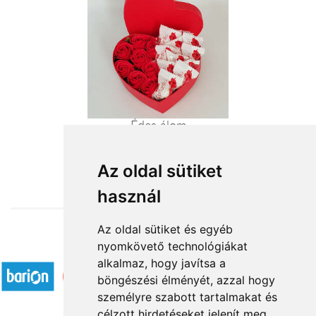
Édes álom
11 880 Ft-tól
Az oldal sütiket
használ
Az oldal sütiket és egyéb
nyomkövető technológiákat
Elfogadott fizetési módok
alkalmaz, hogy javítsa a
böngészési élményét, azzal hogy
személyre szabott tartalmakat és
célzott hirdetéseket jelenít meg,