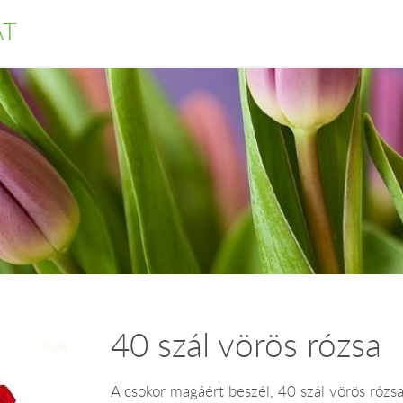
AT
40 szál vörös rózsa
A csokor magáért beszél, 40 szál vörös rózsa