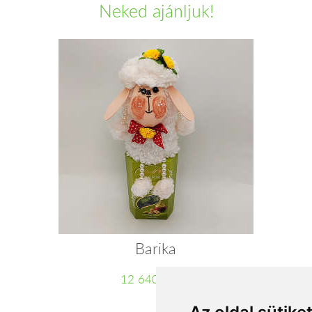
Neked ajánljuk!
Barika
12 640 Ft-tól