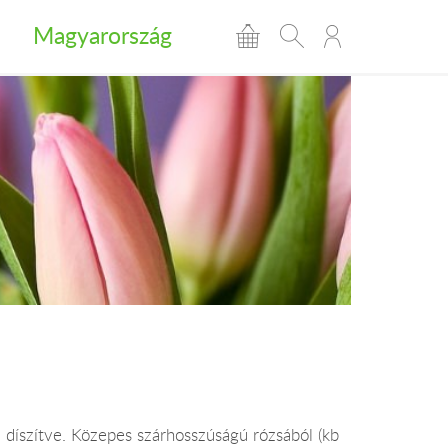
Magyarország
 díszítve. Közepes szárhosszúságú rózsából (kb