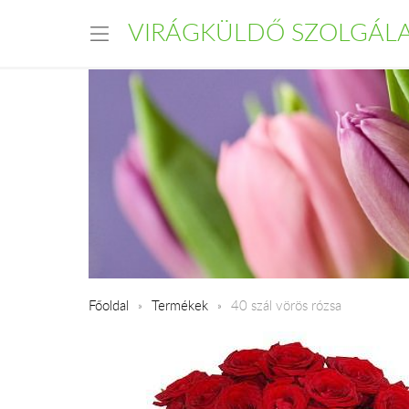
VIRÁGKÜLDŐ SZOLGÁL
Főoldal
Termékek
40 szál vörös rózsa