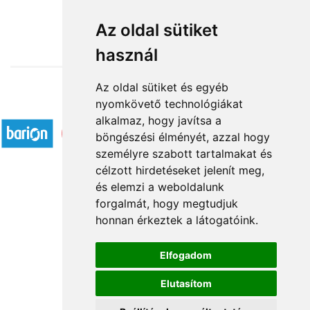
19 600 Ft-tól
Az oldal sütiket
használ
Az oldal sütiket és egyéb
nyomkövető technológiákat
Elfogadott fizetési módok
alkalmaz, hogy javítsa a
böngészési élményét, azzal hogy
személyre szabott tartalmakat és
célzott hirdetéseket jelenít meg,
és elemzi a weboldalunk
forgalmát, hogy megtudjuk
Rólunk
honnan érkeztek a látogatóink.
Kapcsolat
Á.SZ.F.
Elfogadom
Impresszum
Elutasítom
Adatkezelési tájékoztató